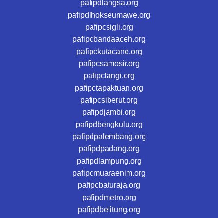
pafipdlangsa.org
pafipdlhokseumawe.org
pafipcsigli.org
pafipcbandaaceh.org
pafipckutacane.org
pafipcsamosir.org
pafipclangi.org
pafipctapaktuan.org
pafipcsiberut.org
pafipdjambi.org
pafipdbengkulu.org
pafipdpalembang.org
pafipdpadang.org
pafipdlampung.org
pafipcmuaraenim.org
pafipcbaturaja.org
pafipdmetro.org
pafipdbelitung.org