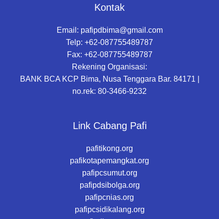
Kontak
Email:
pafipdbima@gmail.com
Telp: +62-087755489787
Fax: +62-087755489787
Rekening Organisasi:
BANK BCA KCP Bima, Nusa Tenggara Bar. 84171 |
no.rek: 80-3466-9232
Link Cabang Pafi
pafitikong.org
pafikotapemangkat.org
pafipcsumut.org
pafipdsibolga.org
pafipcnias.org
pafipcsidikalang.org