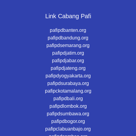
Link Cabang Pafi
pafipdbanten.org
pafipdbandung.org
pafipdsemarang.org
pafipdjatim.org
pafipdjabar.org
pafipdjateng.org
pafipdyogyakarta.org
pafipdsurabaya.org
pafipckotamalang.org
pafipdbali.org
pafipdlombok.org
pafipdsumbawa.org
pafipdbogor.org
pafipclabuanbajo.org