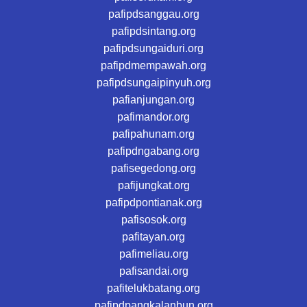
pafipdsanggau.org
pafipdsintang.org
pafipdsungaiduri.org
pafipdmempawah.org
pafipdsungaipinyuh.org
pafianjungan.org
pafimandor.org
pafipahunam.org
pafipdngabang.org
pafisegedong.org
pafijungkat.org
pafipdpontianak.org
pafisosok.org
pafitayan.org
pafimeliau.org
pafisandai.org
pafitelukbatang.org
pafipdpangkalanbun.org