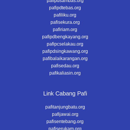
pafipdsambas.org
pafipdtebas.org
pafiliku.org
pafisekura.org
pafiriam.org
pafipdbengkayang.org
pafipcselakau.org
pafipdsingkawang.org
pafibalaikarangan.org
pafisedau.org
pafikaliasin.org
Link Cabang Pafi
pafitanjungbatu.org
pafijawai.org
pafisentebang.org
pafiserukam.org