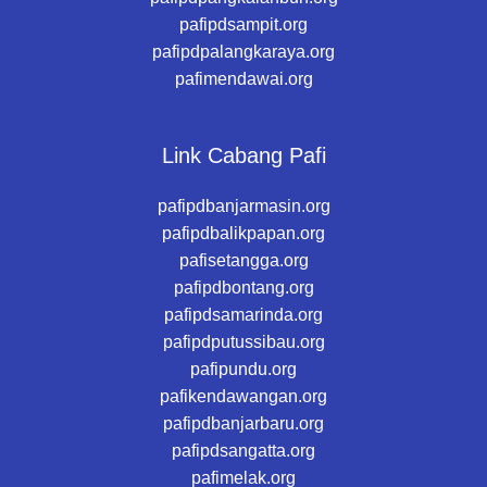
pafipdsampit.org
pafipdpalangkaraya.org
pafimendawai.org
Link Cabang Pafi
pafipdbanjarmasin.org
pafipdbalikpapan.org
pafisetangga.org
pafipdbontang.org
pafipdsamarinda.org
pafipdputussibau.org
pafipundu.org
pafikendawangan.org
pafipdbanjarbaru.org
pafipdsangatta.org
pafimelak.org