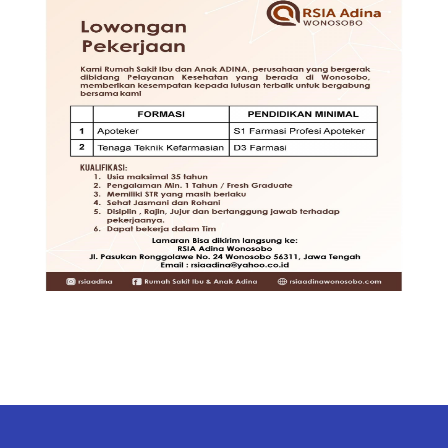
TENAGA TEKNIS
KEFARMASIAN DI RSIA ADINA
WONOSOBO
DIBUTUHKAN SEGERA TENAGA
TEKNIS KEFARMASIAN DI RUMAH
SAKIT IBU DAN ANAK ADINA
WONOSOBO
SYARAT DAN KETENTUAN LIHAT
BROSUR